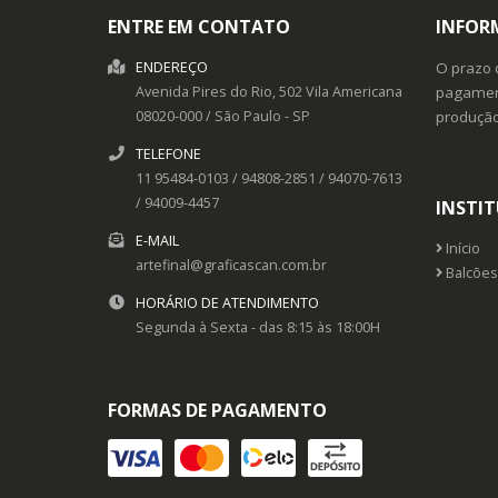
ENTRE EM CONTATO
INFOR
ENDEREÇO
O prazo 
Avenida Pires do Rio, 502
Vila Americana
pagament
08020-000
/
São Paulo
- SP
produçã
TELEFONE
11 95484-0103 / 94808-2851 / 94070-7613
/ 94009-4457
INSTI
E-MAIL
Início
artefinal@graficascan.com.br
Balcões
HORÁRIO DE ATENDIMENTO
Segunda à Sexta - das 8:15 às 18:00H
FORMAS DE PAGAMENTO