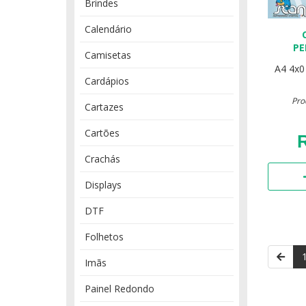
Brindes
Calendário
PE
Camisetas
A4
4x0
Cardápios
Pro
Cartazes
Cartões
R
Crachás
Displays
DTF
Folhetos
Imãs
Painel Redondo