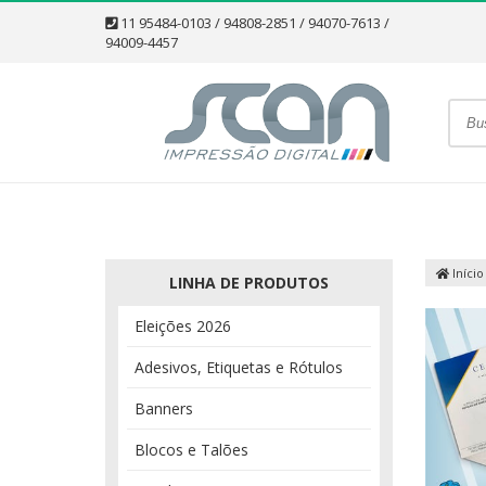
11 95484-0103 / 94808-2851 / 94070-7613 /
94009-4457
Início
LINHA DE PRODUTOS
Eleições 2026
Adesivos, Etiquetas e Rótulos
Banners
Blocos e Talões