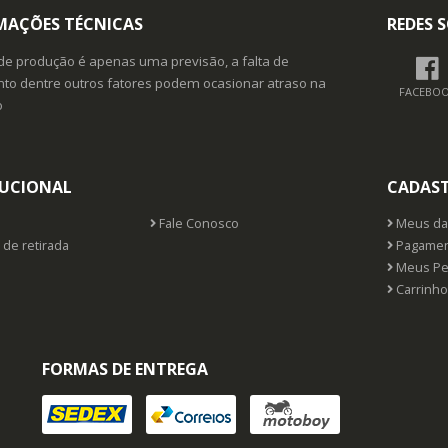
MAÇÕES TÉCNICAS
REDES S
de produção é apenas uma previsão, a falta de
o dentre outros fatores podem ocasionar atraso na
FACEBO
o
TUCIONAL
CADAS
Fale Conosco
Meus da
 de retirada
Pagamen
Meus Pe
Carrinho
FORMAS DE ENTREGA