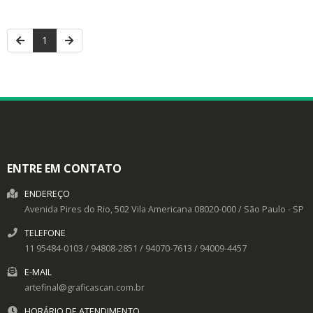
1
ENTRE EM CONTATO
ENDEREÇO
Avenida Pires do Rio, 502
Vila Americana
08020-000
/
São Paulo
- SP
TELEFONE
11 95484-0103 / 94808-2851 / 94070-7613 / 94009-4457
E-MAIL
artefinal@graficascan.com.br
HORÁRIO DE ATENDIMENTO