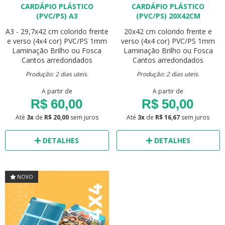
CARDÁPIO PLÁSTICO
CARDÁPIO PLÁSTICO
(PVC/PS) A3
(PVC/PS) 20X42CM
A3 - 29,7x42 cm
colorido frente
20x42 cm
colorido frente e
e verso (4x4 cor)
PVC/PS 1mm
verso (4x4 cor)
PVC/PS 1mm
Laminação Brilho ou Fosca
Laminação Brilho ou Fosca
Cantos arredondados
Cantos arredondados
Produção: 2 dias uteis.
Produção: 2 dias uteis.
A partir de
A partir de
R$ 60,00
R$ 50,00
Até
3x
de
R$ 20,00
sem juros
Até
3x
de
R$ 16,67
sem juros
DETALHES
DETALHES
NOVO