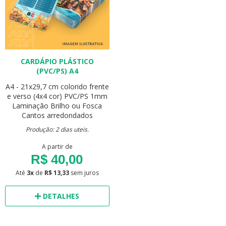
CARDÁPIO PLÁSTICO
(PVC/PS) A4
A4 - 21x29,7 cm
colorido frente
e verso (4x4 cor)
PVC/PS 1mm
Laminação Brilho ou Fosca
Cantos arredondados
Produção: 2 dias uteis.
A partir de
R$ 40,00
Até
3x
de
R$ 13,33
sem juros
DETALHES