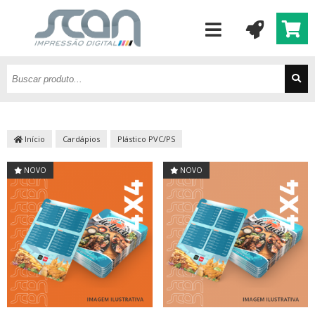
Início
Cardápios
Plástico PVC/PS
NOVO
NOVO