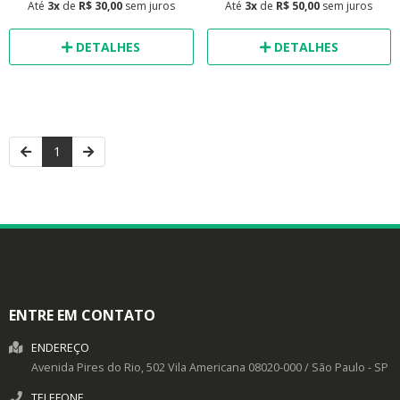
Até
3x
de
R$ 30,00
sem juros
Até
3x
de
R$ 50,00
sem juros
DETALHES
DETALHES
1
ENTRE EM CONTATO
ENDEREÇO
Avenida Pires do Rio, 502
Vila Americana
08020-000
/
São Paulo
- SP
TELEFONE