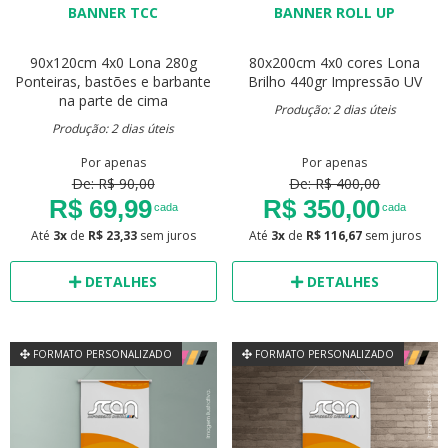
BANNER TCC
BANNER ROLL UP
90x120cm
4x0
Lona 280g
80x200cm
4x0 cores
Lona
Ponteiras, bastões e barbante
Brilho 440gr
Impressão UV
na parte de cima
Produção: 2 dias úteis
Produção: 2 dias úteis
Por apenas
Por apenas
De: R$ 90,00
De: R$ 400,00
R$ 69,99
R$ 350,00
cada
cada
Até
3x
de
R$ 23,33
sem juros
Até
3x
de
R$ 116,67
sem juros
DETALHES
DETALHES
FORMATO PERSONALIZADO
FORMATO PERSONALIZADO