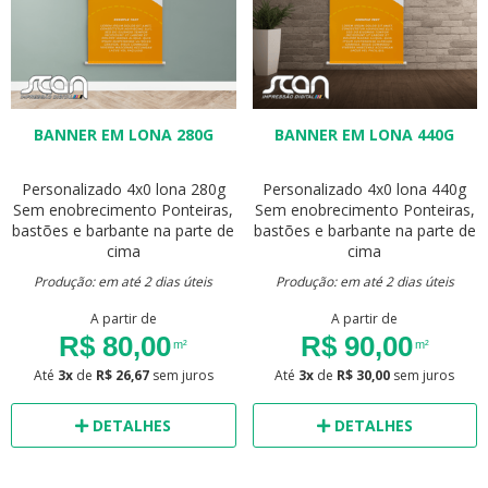
BANNER EM LONA 280G
BANNER EM LONA 440G
Personalizado
4x0
lona 280g
Personalizado
4x0
lona 440g
Sem enobrecimento
Ponteiras,
Sem enobrecimento
Ponteiras,
bastões e barbante na parte de
bastões e barbante na parte de
cima
cima
Produção: em até 2 dias úteis
Produção: em até 2 dias úteis
A partir de
A partir de
R$ 80,00
R$ 90,00
m²
m²
Até
3x
de
R$ 26,67
sem juros
Até
3x
de
R$ 30,00
sem juros
DETALHES
DETALHES