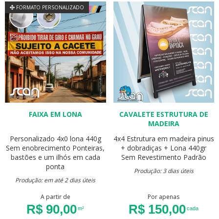
FORMATO PERSONALIZADO
FAIXA EM LONA
CAVALETE ESTRUTURA DE
MADEIRA
Personalizado
4x0
lona 440g
4x4
Estrutura em madeira pinus
Sem enobrecimento
Ponteiras,
+ dobradiças + Lona 440gr
bastões e um ilhós em cada
Sem Revestimento
Padrão
ponta
Produção: 3 dias úteis
Produção: em até 2 dias úteis
A partir de
Por apenas
R$ 90,00
R$ 150,00
m²
cada