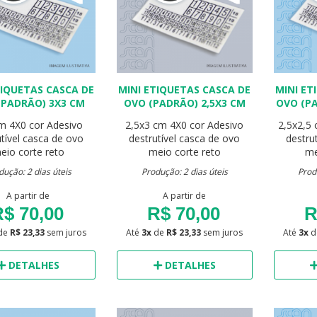
TIQUETAS CASCA DE
MINI ETIQUETAS CASCA DE
MINI ET
(PADRÃO) 3X3 CM
OVO (PADRÃO) 2,5X3 CM
OVO (PA
cm
4X0 cor
Adesivo
2,5x3 cm
4X0 cor
Adesivo
2,5x2,5
utível casca de ovo
destrutível casca de ovo
destru
eio corte reto
meio corte reto
me
dução: 2 dias úteis
Produção: 2 dias úteis
Prod
A partir de
A partir de
$ 70,00
R$ 70,00
R
de
R$ 23,33
sem juros
Até
3x
de
R$ 23,33
sem juros
Até
3x
d
DETALHES
DETALHES