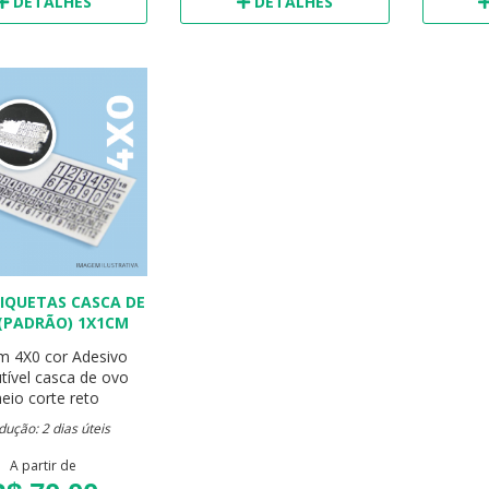
DETALHES
DETALHES
TIQUETAS CASCA DE
(PADRÃO) 1X1CM
cm
4X0 cor
Adesivo
utível casca de ovo
eio corte reto
dução: 2 dias úteis
A partir de