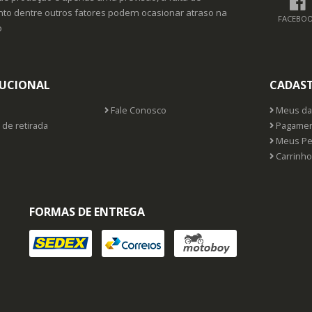
o dentre outros fatores podem ocasionar atraso na
FACEBO
o
TUCIONAL
CADAS
Fale Conosco
Meus da
 de retirada
Pagamen
Meus Pe
Carrinho
FORMAS DE ENTREGA