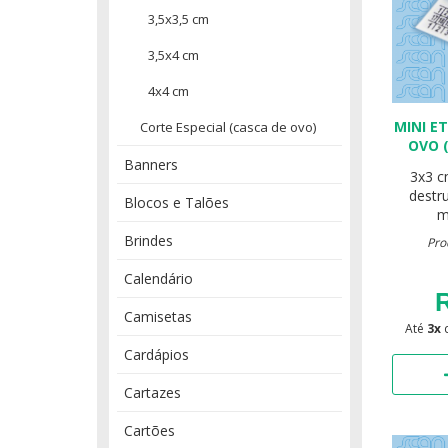
3,5x3,5 cm
3,5x4 cm
4x4 cm
MINI E
Corte Especial (casca de ovo)
OVO 
Banners
3x3 
destr
Blocos e Talões
m
Brindes
Pro
Calendário
R
Camisetas
Até
3x
Cardápios
Cartazes
Cartões