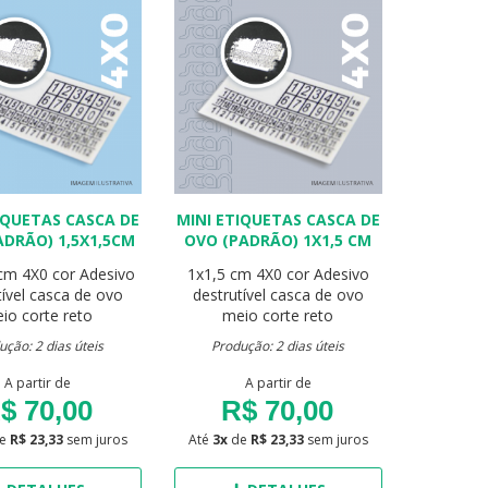
IQUETAS CASCA DE
MINI ETIQUETAS CASCA DE
ADRÃO) 1,5X1,5CM
OVO (PADRÃO) 1X1,5 CM
 cm
4X0 cor
Adesivo
1x1,5 cm
4X0 cor
Adesivo
tível casca de ovo
destrutível casca de ovo
io corte reto
meio corte reto
ução: 2 dias úteis
Produção: 2 dias úteis
A partir de
A partir de
$ 70,00
R$ 70,00
e
R$ 23,33
sem juros
Até
3x
de
R$ 23,33
sem juros