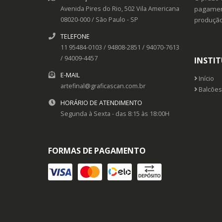
Avenida Pires do Rio, 502
Vila Americana
pagament
08020-000
/
São Paulo
- SP
produçã
TELEFONE
11 95484-0103 / 94808-2851 / 94070-7613
/ 94009-4457
INSTI
E-MAIL
Início
artefinal@graficascan.com.br
Balcões
HORÁRIO DE ATENDIMENTO
Segunda à Sexta - das 8:15 às 18:00H
FORMAS DE PAGAMENTO