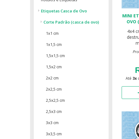
Etiquetas Casca de Ovo
MINI E
OVO 
Corte Padrão (casca de ovo)
4x4 
1x1 cm
destr
m
1x1,5 cm
Pro
1,5x1,5 cm
1,5x2 cm
R
2x2 cm
Até
3x
2x2,5 cm
2,5x2,5 cm
2,5x3 cm
3x3 cm
3x3,5 cm