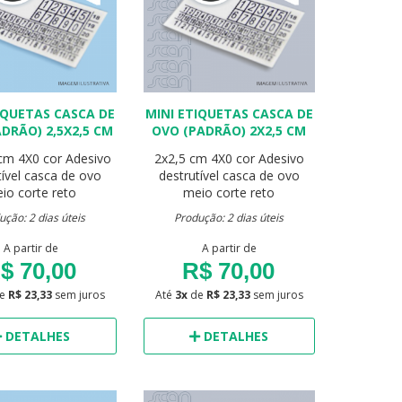
IQUETAS CASCA DE
MINI ETIQUETAS CASCA DE
DRÃO) 2,5X2,5 CM
OVO (PADRÃO) 2X2,5 CM
 cm
4X0 cor
Adesivo
2x2,5 cm
4X0 cor
Adesivo
tível casca de ovo
destrutível casca de ovo
io corte reto
meio corte reto
ução: 2 dias úteis
Produção: 2 dias úteis
A partir de
A partir de
$ 70,00
R$ 70,00
e
R$ 23,33
sem juros
Até
3x
de
R$ 23,33
sem juros
DETALHES
DETALHES