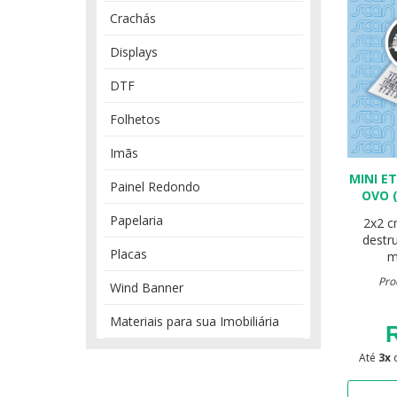
Crachás
Displays
DTF
Folhetos
Imãs
MINI E
Painel Redondo
OVO 
Papelaria
2x2 
destr
Placas
m
Pro
Wind Banner
Materiais para sua Imobiliária
R
Até
3x