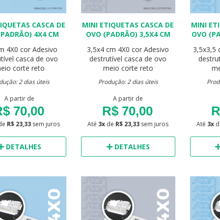
TIQUETAS CASCA DE
MINI ETIQUETAS CASCA DE
MINI ET
(PADRÃO) 4X4 CM
OVO (PADRÃO) 3,5X4 CM
OVO (PA
cm
4X0 cor
Adesivo
3,5x4 cm
4X0 cor
Adesivo
3,5x3,5
utível casca de ovo
destrutível casca de ovo
destru
eio corte reto
meio corte reto
me
dução: 2 dias úteis
Produção: 2 dias úteis
Prod
A partir de
A partir de
$ 70,00
R$ 70,00
R
de
R$ 23,33
sem juros
Até
3x
de
R$ 23,33
sem juros
Até
3x
d
DETALHES
DETALHES