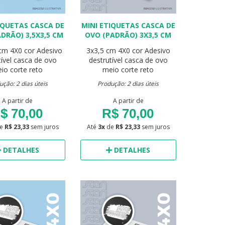
IQUETAS CASCA DE
MINI ETIQUETAS CASCA DE
DRÃO) 3,5X3,5 CM
OVO (PADRÃO) 3X3,5 CM
 cm
4X0 cor
Adesivo
3x3,5 cm
4X0 cor
Adesivo
tível casca de ovo
destrutível casca de ovo
io corte reto
meio corte reto
ução: 2 dias úteis
Produção: 2 dias úteis
A partir de
A partir de
$ 70,00
R$ 70,00
e
R$ 23,33
sem juros
Até
3x
de
R$ 23,33
sem juros
DETALHES
DETALHES