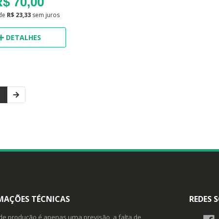
$ 70,00
de
R$ 23,33
sem juros
DETALHES
1
MAÇÕES TÉCNICAS
REDES S
de produção é apenas uma previsão, a falta de