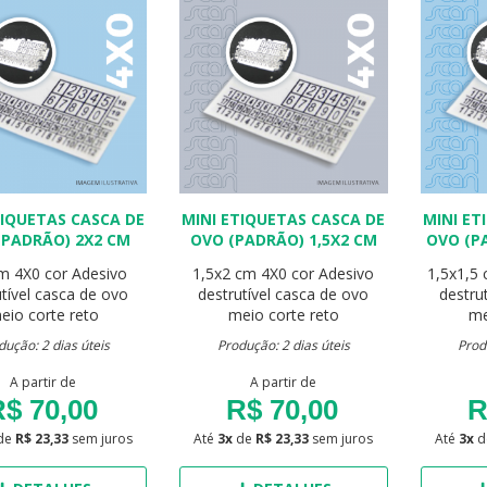
TIQUETAS CASCA DE
MINI ETIQUETAS CASCA DE
MINI ET
(PADRÃO) 2X2 CM
OVO (PADRÃO) 1,5X2 CM
OVO (P
cm
4X0 cor
Adesivo
1,5x2 cm
4X0 cor
Adesivo
1,5x1,5
utível casca de ovo
destrutível casca de ovo
destru
eio corte reto
meio corte reto
me
dução: 2 dias úteis
Produção: 2 dias úteis
Prod
A partir de
A partir de
$ 70,00
R$ 70,00
R
de
R$ 23,33
sem juros
Até
3x
de
R$ 23,33
sem juros
Até
3x
d