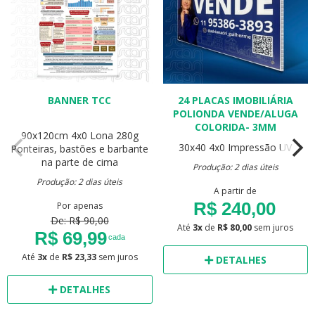
BANNER TCC
24 PLACAS IMOBILIÁRIA
POLIONDA VENDE/ALUGA
COLORIDA- 3MM
90x120cm
4x0
Lona 280g
30x40
4x0
Impressão UV
Ponteiras, bastões e barbante
na parte de cima
Produção: 2 dias úteis
Produção: 2 dias úteis
A partir de
R$ 240,00
Por apenas
De: R$ 90,00
Até
3x
de
R$ 80,00
sem juros
R$ 69,99
cada
Até
3x
de
R$ 23,33
sem juros
DETALHES
DETALHES