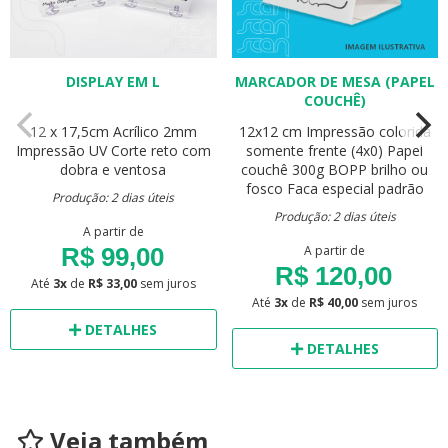
DISPLAY EM L
MARCADOR DE MESA (PAPEL
COUCHÊ)
12 x 17,5cm
Acrílico 2mm
12x12 cm
Impressão colorida
Impressão UV
Corte reto com
somente frente (4x0)
Papel
dobra e ventosa
couchê 300g
BOPP brilho ou
fosco
Faca especial padrão
Produção: 2 dias úteis
Produção: 2 dias úteis
A partir de
R$ 99,00
A partir de
R$ 120,00
Até
3x
de
R$ 33,00
sem juros
Até
3x
de
R$ 40,00
sem juros
DETALHES
DETALHES
Veja também