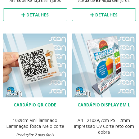
Até
3x
de
R$ 13,33
sem juros
Até
3x
de
R$ 43,33
sem juros
DETALHES
DETALHES
CARDÁPIO QR CODE
CARDÁPIO DISPLAY EM L
10x9cm
Vinil laminado
A4 - 21x29,7cm
PS - 2mm
Laminação fosca
Meio corte
Impressão Uv
Corte reto com
dobra
Produção: 2 dias úteis