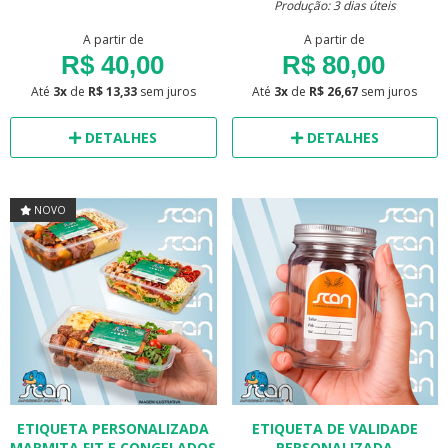
Produção: 3 dias úteis
A partir de
A partir de
R$ 40,00
R$ 80,00
Até
3x
de
R$ 13,33
sem juros
Até
3x
de
R$ 26,67
sem juros
DETALHES
DETALHES
NOVO
ETIQUETA PERSONALIZADA
ETIQUETA DE VALIDADE
MARMITA FIT E CONGELADOS
PERSONALIZADA